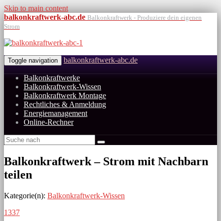
Skip to main content
balkonkraftwerk-abc.de
Balkonkraftwerk - Produziere dein eigenen
Strom
balkonkraftwerk-abc.de
Toggle navigation
Balkonkraftwerke
Balkonkraftwerk-Wissen
Balkonkraftwerk Montage
Rechtliches & Anmeldung
Energiemanagement
Online-Rechner
Balkonkraftwerk – Strom mit Nachbarn
teilen
Kategorie(n):
Balkonkraftwerk-Wissen
1337