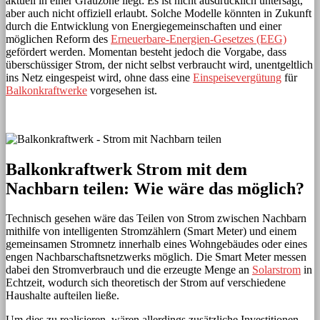
aktuell in einer Grauzone liegt: Es ist nicht ausdrücklich untersagt,
aber auch nicht offiziell erlaubt. Solche Modelle könnten in Zukunft
durch die Entwicklung von Energiegemeinschaften und einer
möglichen Reform des
Erneuerbare-Energien-Gesetzes (EEG)
gefördert werden. Momentan besteht jedoch die Vorgabe, dass
überschüssiger Strom, der nicht selbst verbraucht wird, unentgeltlich
ins Netz eingespeist wird, ohne dass eine
Einspeisevergütung
für
Balkonkraftwerke
vorgesehen ist.
Balkonkraftwerk Strom mit dem
Nachbarn teilen: Wie wäre das möglich?
Technisch gesehen wäre das Teilen von Strom zwischen Nachbarn
mithilfe von intelligenten Stromzählern (Smart Meter) und einem
gemeinsamen Stromnetz innerhalb eines Wohngebäudes oder eines
engen Nachbarschaftsnetzwerks möglich. Die Smart Meter messen
dabei den Stromverbrauch und die erzeugte Menge an
Solarstrom
in
Echtzeit, wodurch sich theoretisch der Strom auf verschiedene
Haushalte aufteilen ließe.
Um dies zu realisieren, wären allerdings zusätzliche Investitionen