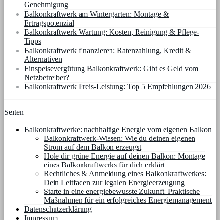
Genehmigung
Balkonkraftwerk am Wintergarten: Montage &
Ertragspotenzial
Balkonkraftwerk Wartung: Kosten, Reinigung & Pflege-
Tipps
Balkonkraftwerk finanzieren: Ratenzahlung, Kredit &
Alternativen
Einspeisevergütung Balkonkraftwerk: Gibt es Geld vom
Netzbetreiber?
Balkonkraftwerk Preis-Leistung: Top 5 Empfehlungen 2026
Seiten
Balkonkraftwerke: nachhaltige Energie vom eigenen Balkon
Balkonkraftwerk-Wissen: Wie du deinen eigenen
Strom auf dem Balkon erzeugst
Hole dir grüne Energie auf deinen Balkon: Montage
eines Balkonkraftwerks für dich erklärt
Rechtliches & Anmeldung eines Balkonkraftwerkes:
Dein Leitfaden zur legalen Energieerzeugung
Starte in eine energiebewusste Zukunft: Praktische
Maßnahmen für ein erfolgreiches Energiemanagement
Datenschutzerklärung
Impressum