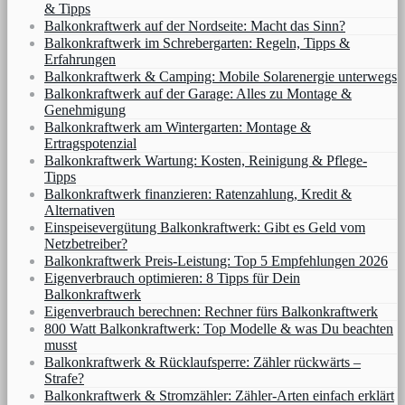
& Tipps
Balkonkraftwerk auf der Nordseite: Macht das Sinn?
Balkonkraftwerk im Schrebergarten: Regeln, Tipps &
Erfahrungen
Balkonkraftwerk & Camping: Mobile Solarenergie unterwegs
Balkonkraftwerk auf der Garage: Alles zu Montage &
Genehmigung
Balkonkraftwerk am Wintergarten: Montage &
Ertragspotenzial
Balkonkraftwerk Wartung: Kosten, Reinigung & Pflege-
Tipps
Balkonkraftwerk finanzieren: Ratenzahlung, Kredit &
Alternativen
Einspeisevergütung Balkonkraftwerk: Gibt es Geld vom
Netzbetreiber?
Balkonkraftwerk Preis-Leistung: Top 5 Empfehlungen 2026
Eigenverbrauch optimieren: 8 Tipps für Dein
Balkonkraftwerk
Eigenverbrauch berechnen: Rechner fürs Balkonkraftwerk
800 Watt Balkonkraftwerk: Top Modelle & was Du beachten
musst
Balkonkraftwerk & Rücklaufsperre: Zähler rückwärts –
Strafe?
Balkonkraftwerk & Stromzähler: Zähler-Arten einfach erklärt