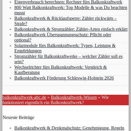
Eigenverbrauch berechnen: Rechner fürs Balkonkraftwerk
800 Watt Balkonkraftwerk: Top Modelle & was Du beachten
musst
Balkonkraftwerk & Rücklaufsperre: Zähler rückwärts –
Strafe?
Balkonkraftwerk & Stromzähler: Zähler-Arten einfach erklärt
Balkonkraftwerk Überspannungsschutz: Pflicht oder
optional?
Solarmodule fürs Balkonkraftwerk: Typen, Leistung &
Empfehlungen
Stromzähler für Balkonkraftwerke – welcher Zähler soll es
sein?
Wechselrichter fürs Balkonkraftwerk: Vergleich &
Kaufberatung
Balkonkraftwerk Förderung Schleswig-Holstein 2026
balkonkraftwerk-abc.de
»
Balkonkraftwerk-Wissen
»
Wie
funktioniert eigentlich ein Balkonkraftwerk?
Neueste Beiträge
Balkonkraftwerk & Denkmalschutz: Genehmigung, Regeln