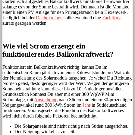
Gartentisch aufgestelltes Balkonkraftwerk funktioniert einwandfrei –
solange es von der Sonne bestrahlt wird. Demnach ist die Montage
einer kleinen PV Anlage für den Privatgebrauch kein Hexenwerk.
Lediglich bei der
Dachmontage
sollte eventuell eine
Fachfirma
zurate gezogen werden.
Wie viel Strom erzeugt ein
funktionierendes Balkonkraftwerk?
Funktioniert ein Balkonkraftwerk richtig, kannst Du im
süddeutschen Raum jährlich von einer Kilowattstunde pro Wattzahl
der Nennleistung des Solarmoduls ausgehen. Je weiter Du Richtung
Norden gehst, desto geringer wird der Wert. Wegen der geringeren
Sonneneinstrahlung kann dieser bis zu 10 % niedriger ausfallen.
Grundsätzlich könntest Du aber mit einer 300 WpWP Mini
Solaranlage, mit
Ausrichtung
nach Süden und einem 30-prozentigen
Neigungswinkel rund 300 kWh Strom im
Jahr
in Süddeutschland
produzieren. Vorausgesetzt die Funktion des Balkonkraftwerkes
wird nicht durch folgende Faktoren beeinträchtigt:
Die Solarpaneele sind nicht richtig nach Süden ausgerichtet.
Der Neigungswinkel ist zu steil.