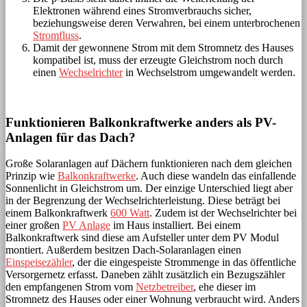
Elektronen während eines Stromverbrauchs sicher,
beziehungsweise deren Verwahren, bei einem unterbrochenen
Stromfluss
.
Damit der gewonnene Strom mit dem Stromnetz des Hauses
kompatibel ist, muss der erzeugte Gleichstrom noch durch
einen
Wechselrichter
in Wechselstrom umgewandelt werden.
Funktionieren Balkonkraftwerke anders als PV-
Anlagen für das Dach?
Große Solaranlagen auf Dächern funktionieren nach dem gleichen
Prinzip wie
Balkonkraftwerke
. Auch diese wandeln das einfallende
Sonnenlicht in Gleichstrom um. Der einzige Unterschied liegt aber
in der Begrenzung der Wechselrichterleistung. Diese beträgt bei
einem Balkonkraftwerk
600 Watt
. Zudem ist der Wechselrichter bei
einer großen
PV Anlage
im Haus installiert. Bei einem
Balkonkraftwerk sind diese am Aufsteller unter dem PV Modul
montiert. Außerdem besitzen Dach-Solaranlagen einen
Einspeisezähler
, der die eingespeiste Strommenge in das öffentliche
Versorgernetz erfasst. Daneben zählt zusätzlich ein Bezugszähler
den empfangenen Strom vom
Netzbetreiber
, ehe dieser im
Stromnetz des Hauses oder einer Wohnung verbraucht wird. Anders