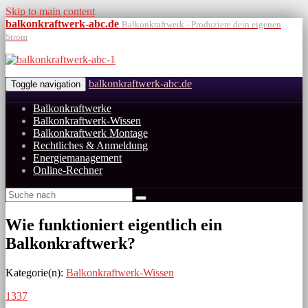
Skip to main content
balkonkraftwerk-abc.de
Balkonkraftwerk - Produziere dein eigenen
Strom
balkonkraftwerk-abc.de
Toggle navigation
Balkonkraftwerke
Balkonkraftwerk-Wissen
Balkonkraftwerk Montage
Rechtliches & Anmeldung
Energiemanagement
Online-Rechner
Wie funktioniert eigentlich ein
Balkonkraftwerk?
Kategorie(n):
Balkonkraftwerk-Wissen
1337